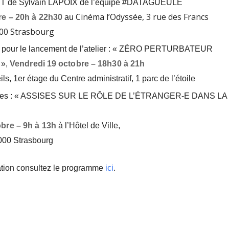
T de Sylvain LAPOIX de l’équipe
#DATAGUEULE
Cinéma l’Odyssée, 3 rue des Francs
re – 20h à 22h30
au
00 Strasbourg
pour le lancement de l’atelier :
« ZÉRO PERTURBATEUR
»,
Vendredi 19 octobre
– 18h30 à 21h
ils,
1er étage du Centre administratif,
1 parc de l’étoile
des : « ASSISES SUR LE RÔLE
DE L’ÉTRANGER-E DANS LA
bre – 9h à 13h
à l’Hôtel de Ville,
000 Strasbourg
ation consultez le programme
ici
.