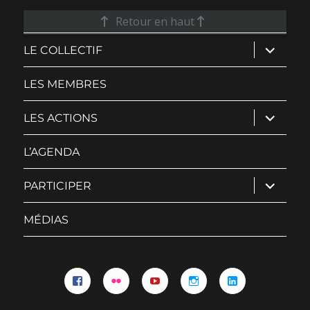
Retour en haut
ouvrir
LE COLLECTIF
le
sous-
menu
LES MEMBRES
ouvrir
LES ACTIONS
le
sous-
menu
L’AGENDA
ouvrir
PARTICIPER
le
sous-
menu
MÉDIAS
Facebook
Flickr
YouTube
Instagram
Linkedin