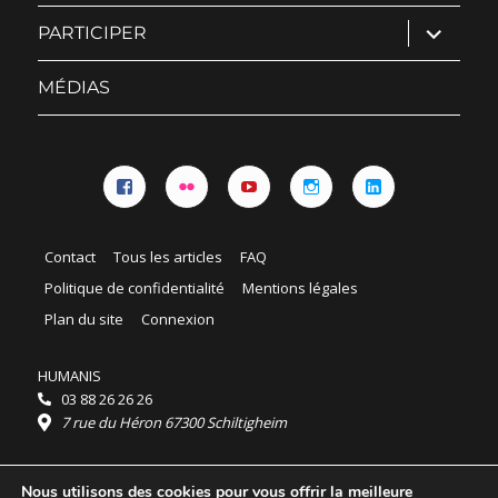
ouvrir
PARTICIPER
le
sous-
menu
MÉDIAS
Facebook
Flickr
YouTube
Instagram
Linkedin
Contact
Tous les articles
FAQ
Politique de confidentialité
Mentions légales
Plan du site
Connexion
HUMANIS
03 88 26 26 26
7 rue du Héron 67300 Schiltigheim
Horaires :
Nous utilisons des cookies pour vous offrir la meilleure
HUMANIS : du lundi au vendredi 9h - 18h