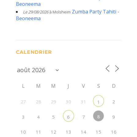
Beoneema
Zumba Party Tahiti -
Le 29/08/2026
à Molsheim
Beoneema
CALENDRIER
L
M
M
J
V
S
D
27
28
29
30
31
2
1
8
3
4
5
7
9
6
10
11
12
13
14
15
16