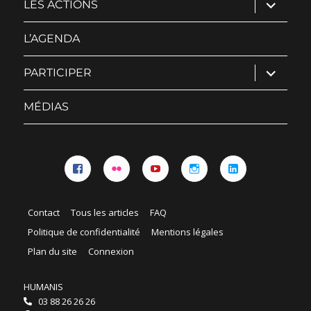
ouvrir
LES ACTIONS
le
sous-
menu
L’AGENDA
ouvrir
PARTICIPER
le
sous-
menu
MÉDIAS
Facebook
Flickr
YouTube
Instagram
Linkedin
Contact
Tous les articles
FAQ
Politique de confidentialité
Mentions légales
Plan du site
Connexion
HUMANIS
03 88 26 26 26