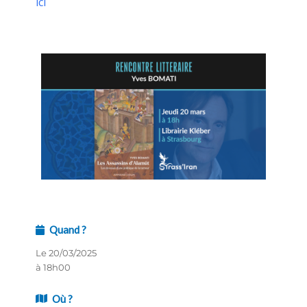
ici
Quand ?
Le 20/03/2025
à 18h00
Où ?