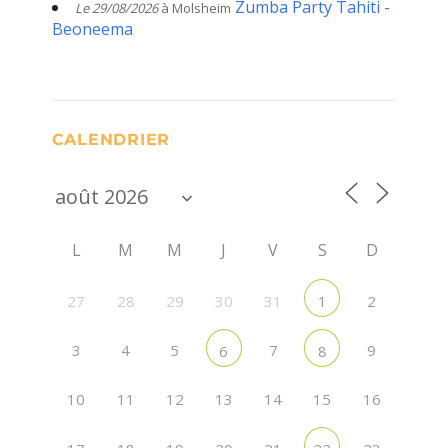
Zumba Party Tahiti -
Le 29/08/2026
à Molsheim
Beoneema
CALENDRIER
L
M
M
J
V
S
D
27
28
29
30
31
2
1
3
4
5
7
9
6
8
10
11
12
13
14
15
16