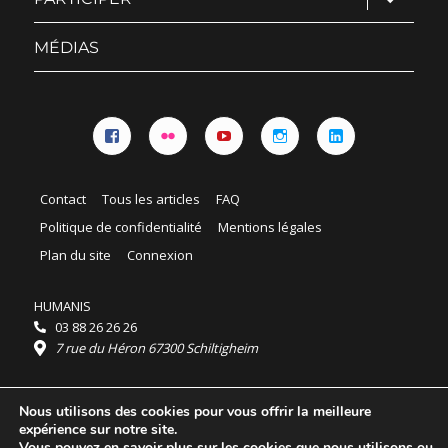
le
sous-
menu
MÉDIAS
Facebook
Flickr
YouTube
Instagram
Linkedin
Contact
Tous les articles
FAQ
Politique de confidentialité
Mentions légales
Plan du site
Connexion
HUMANIS
03 88 26 26 26
7 rue du Héron 67300 Schiltigheim
Horaires :
Nous utilisons des cookies pour vous offrir la meilleure
HUMANIS : du lundi au vendredi 9h - 18h
expérience sur notre site.
Ordidocaz : du lundi au vendredi 8h - 19h
Vous pouvez en savoir plus sur les cookies que nous utilisons ou