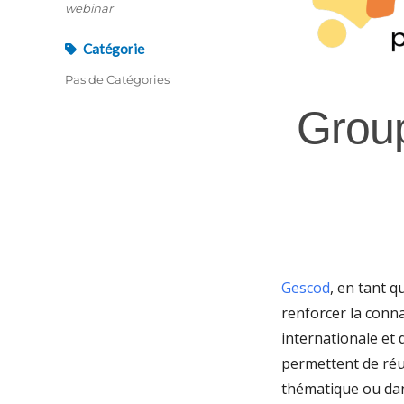
webinar
Catégorie
Pas de Catégories
Group
Gescod
, en tant q
renforcer la conna
internationale et 
permettent de réu
thématique ou da