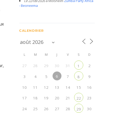
Le 22/08/2026
à Molsheim
Zumba Party Africa
- Beoneema
n
ux
CALENDRIER
L
M
M
J
V
S
D
r,
27
28
29
30
31
2
1
6
3
4
5
7
9
8
10
11
12
13
14
15
16
17
18
19
20
21
23
22
24
25
26
27
28
30
29