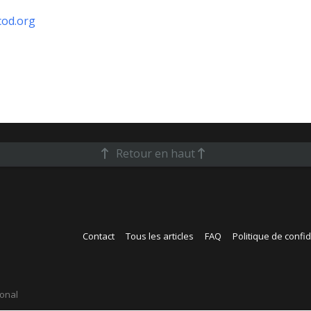
od.org
Retour en haut
Contact
Tous les articles
FAQ
Politique de confid
ional