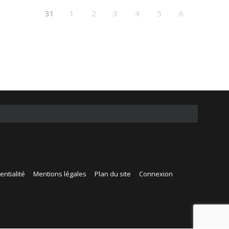
31
1
2
3
4
5
6
entialité
Mentions légales
Plan du site
Connexion