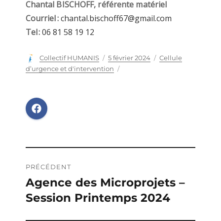
Chantal BISCHOFF, référente matériel
Courriel :
chantal.bischoff67@gmail.com
Tel :
06 81 58 19 12
Auteur
Collectif HUMANIS
Publié
5 février 2024
Catégories
Cellule
le
d’urgence et d'intervention
Navigation
PRÉCÉDENT
de
Agence des Microprojets –
Publication
Session Printemps 2024
précédente :
l’article