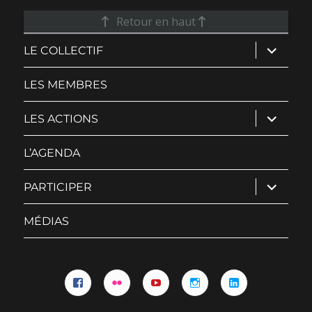
Retour en haut
ouvrir
LE COLLECTIF
le
sous-
menu
LES MEMBRES
ouvrir
LES ACTIONS
le
sous-
menu
L’AGENDA
ouvrir
PARTICIPER
le
sous-
menu
MÉDIAS
Facebook
Flickr
YouTube
Instagram
Linkedin