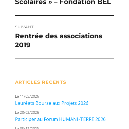
Scolaires » – Fondation BEL
précédente :
l’article
SUIVANT
Rentrée des associations
Publication
2019
suivante :
ARTICLES RÉCENTS
Le 11/05/2026
Lauréats Bourse aux Projets 2026
Le 20/02/2026
Participer au Forum HUMANI-TERRE 2026
Le 03/12/2025