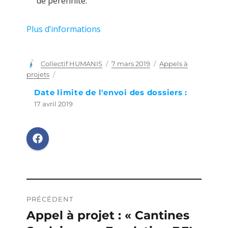
de pérennité.
Plus d’informations
Auteur
Collectif HUMANIS
Publié
7 mars 2019
Catégories
Appels à
le
projets
Date limite de l'envoi des dossiers :
17 avril 2019
Navigation
PRÉCÉDENT
de
Appel à projet : « Cantines
Publication