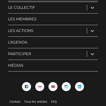
ouvrir
LE COLLECTIF
le
sous-
menu
LES MEMBRES
ouvrir
LES ACTIONS
le
sous-
menu
L’AGENDA
ouvrir
PARTICIPER
le
sous-
menu
MÉDIAS
Facebook
Flickr
YouTube
Instagram
Linkedin
Contact
Tous les articles
FAQ