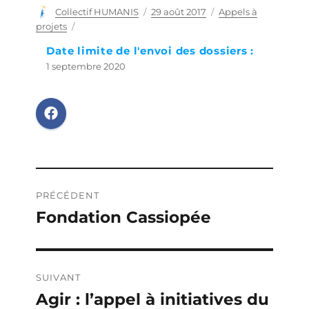
Auteur
Collectif HUMANIS
Publié
29 août 2017
Catégories
Appels à
le
projets
Date limite de l'envoi des dossiers :
1 septembre 2020
Navigation
PRÉCÉDENT
de
Fondation Cassiopée
Publication
précédente :
l’article
SUIVANT
Agir : l’appel à initiatives du
Publication