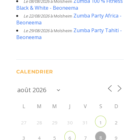
Zumba 100 % Fitness
Le 08/08/2026
à Molsheim
Black & White - Beoneema
Zumba Party Africa -
Le 22/08/2026
à Molsheim
Beoneema
Zumba Party Tahiti -
Le 29/08/2026
à Molsheim
Beoneema
CALENDRIER
L
M
M
J
V
S
D
27
28
29
30
31
2
1
8
3
4
5
7
9
6