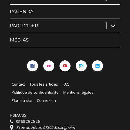
sous-
menu
L’AGENDA
ouvrir
PARTICIPER
le
sous-
menu
MÉDIAS
Facebook
Flickr
YouTube
Instagram
Linkedin
Contact
Tous les articles
FAQ
Politique de confidentialité
Mentions légales
Plan du site
Connexion
HUMANIS
03 88 26 26 26
7 rue du Héron 67300 Schiltigheim