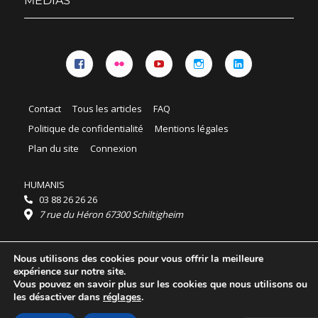
MÉDIAS
Facebook
Flickr
YouTube
Instagram
Linkedin
Contact
Tous les articles
FAQ
Politique de confidentialité
Mentions légales
Plan du site
Connexion
HUMANIS
03 88 26 26 26
7 rue du Héron 67300 Schiltigheim
Horaires :
Nous utilisons des cookies pour vous offrir la meilleure
HUMANIS : du lundi au vendredi 9h - 18h
expérience sur notre site.
Ordidocaz : du lundi au vendredi 8h - 19h
Vous pouvez en savoir plus sur les cookies que nous utilisons ou
© 2025 HUMANIS, tous droits réservés.
les désactiver dans
réglages
.
Licence Creative Commons Attribution 4.0