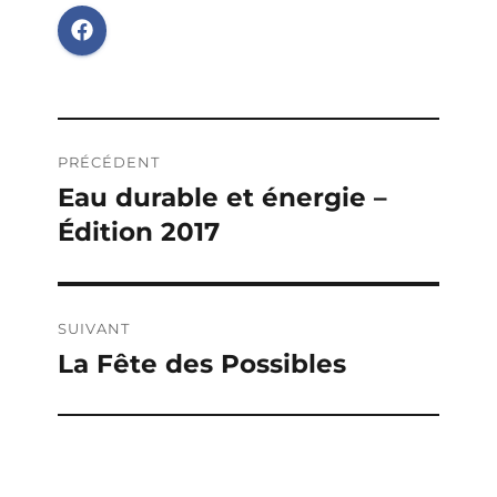
Navigation
PRÉCÉDENT
de
Eau durable et énergie –
Publication
Édition 2017
précédente :
l’article
SUIVANT
La Fête des Possibles
Publication
suivante :