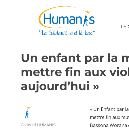
LE 
Un enfant par la m
mettre fin aux viol
aujourd’hui »
« Un Enfant par la
mettre fin aux mut
Bassona Worana en 
Auteur
Collectif HUMANIS