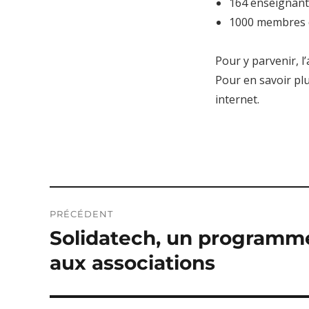
164 enseignant
1000 membres 
Pour y parvenir, l’
Pour en savoir plu
internet.
Navigation
PRÉCÉDENT
de
Solidatech, un programme
Publication
précédente :
l’article
aux associations