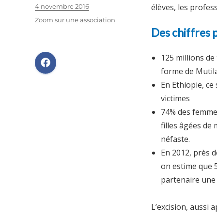
élèves, les profe
Publié
4 novembre 2016
le
Catégories
Zoom sur une association
Des chiffres
125 millions de
forme de Mutila
En Ethiopie, ce 
victimes
74% des femmes
filles âgées de
néfaste.
En 2012, près d
on estime que 5
partenaire une 
L’excision, aussi 