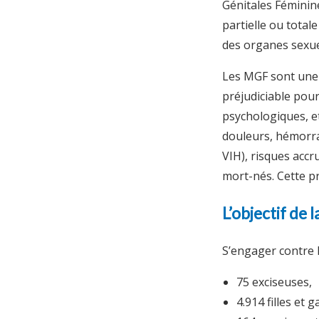
Génitales Féminine
partielle ou total
des organes sexue
Les MGF sont une 
préjudiciable pou
psychologiques, e
douleurs, hémorrag
VIH), risques acc
mort-nés. Cette p
L’objectif de
S’engager contre l
75 exciseuses,
4.914 filles et 