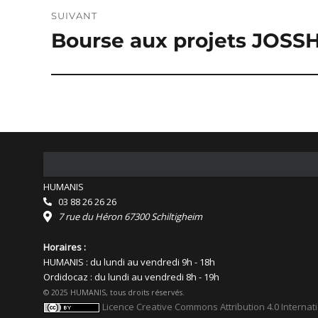
SUIVANT
Bourse aux projets JOSSH
Publication
suivante :
HUMANIS
03 88 26 26 26
7 rue du Héron 67300 Schiltigheim
Horaires :
HUMANIS : du lundi au vendredi 9h - 18h
Ordidocaz : du lundi au vendredi 8h - 19h
© 2025 HUMANIS, tous droits réservés.
Licence Creative Commons Attribution 4.0 Internat