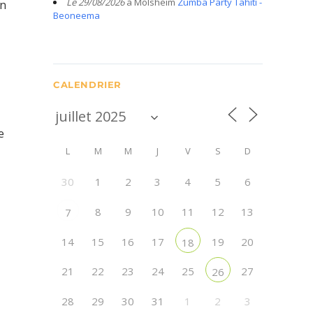
Le 29/08/2026
à Molsheim
Zumba Party Tahiti -
on
Beoneema
CALENDRIER
e
L
M
M
J
V
S
D
30
1
2
3
4
5
6
8
9
10
11
12
13
7
14
15
16
17
19
20
18
21
22
23
24
25
27
26
28
29
30
31
1
2
3