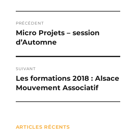
Navigation
PRÉCÉDENT
de
Micro Projets – session
Publication
d’Automne
précédente :
l’article
SUIVANT
Les formations 2018 : Alsace
Publication
Mouvement Associatif
suivante :
ARTICLES RÉCENTS