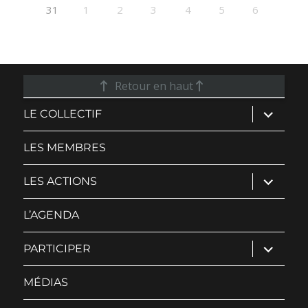
31
1
2
3
4
5
6
Retour en haut
ouvrir
LE COLLECTIF
le
sous-
menu
LES MEMBRES
ouvrir
LES ACTIONS
le
sous-
menu
L’AGENDA
ouvrir
PARTICIPER
le
sous-
menu
MÉDIAS