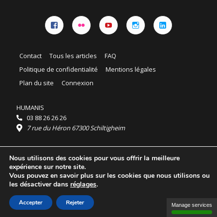
Facebook
Flickr
YouTube
Instagram
Linkedin
Contact
Tous les articles
FAQ
Politique de confidentialité
Mentions légales
Plan du site
Connexion
HUMANIS
03 88 26 26 26
7 rue du Héron 67300 Schiltigheim
Horaires :
Nous utilisons des cookies pour vous offrir la meilleure
HUMANIS : du lundi au vendredi 9h - 18h
expérience sur notre site.
Ordidocaz : du lundi au vendredi 8h - 19h
Vous pouvez en savoir plus sur les cookies que nous utilisons ou
© 2025 HUMANIS, tous droits réservés.
les désactiver dans
réglages
.
Licence Creative Commons Attribution 4.0
International
Accepter
Rejeter
Manage services