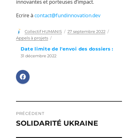
innovantes et porteuses d’impact.
Ecrire à
contact@fundinnovation.dev
Auteur
Collectif HUMANIS
Publié
27 septembre 2022
Catégories
le
Appels à projets
Date limite de l'envoi des dossiers :
31 décembre 2022
Navigation
PRÉCÉDENT
de
SOLIDARITÉ UKRAINE
Publication
précédente :
l’article