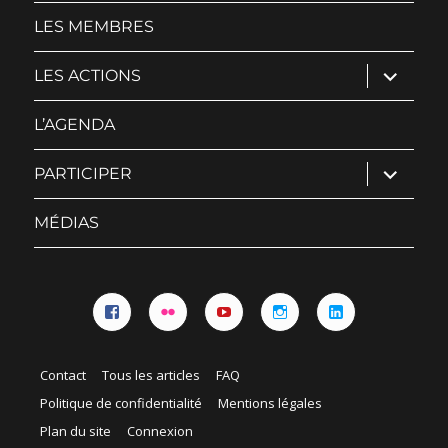
sous-
menu
LES MEMBRES
ouvrir
LES ACTIONS
le
sous-
menu
L’AGENDA
ouvrir
PARTICIPER
le
sous-
menu
MÉDIAS
Facebook
Flickr
YouTube
Instagram
Linkedin
Contact
Tous les articles
FAQ
Politique de confidentialité
Mentions légales
Plan du site
Connexion