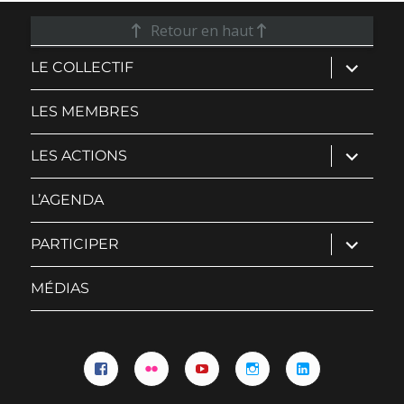
Retour en haut
ouvrir
LE COLLECTIF
le
sous-
menu
LES MEMBRES
ouvrir
LES ACTIONS
le
sous-
menu
L’AGENDA
ouvrir
PARTICIPER
le
sous-
menu
MÉDIAS
Facebook
Flickr
YouTube
Instagram
Linkedin