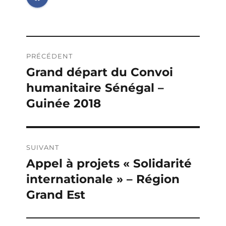
Navigation
PRÉCÉDENT
de
Grand départ du Convoi
Publication
humanitaire Sénégal –
précédente :
l’article
Guinée 2018
SUIVANT
Appel à projets « Solidarité
Publication
internationale » – Région
suivante :
Grand Est