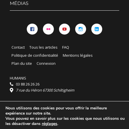
MÉDIAS
Facebook
Flickr
YouTube
Instagram
Linkedin
Contact
Tous les articles
FAQ
Politique de confidentialité
Mentions légales
Plan du site
Connexion
HUMANIS
03 88 26 26 26
7 rue du Héron 67300 Schiltigheim
Horaires :
Nous utilisons des cookies pour vous offrir la meilleure
HUMANIS : du lundi au vendredi 9h - 18h
expérience sur notre site.
Ordidocaz : du lundi au vendredi 8h - 19h
Vous pouvez en savoir plus sur les cookies que nous utilisons ou
© 2025 HUMANIS, tous droits réservés.
les désactiver dans
réglages
.
Licence Creative Commons Attribution 4.0