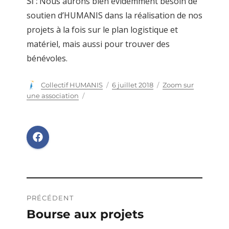
SI :
Nous aurons bien évidemment besoin de
soutien d’HUMANIS dans la réalisation de nos
projets à la fois sur le plan logistique et
matériel, mais aussi pour trouver des
bénévoles.
Auteur
Collectif HUMANIS
Publié
6 juillet 2018
Catégories
Zoom sur
le
une association
Navigation
PRÉCÉDENT
de
Bourse aux projets
Publication
précédente :