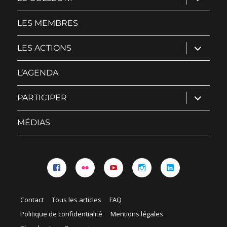
le
sous-
menu
LES MEMBRES
ouvrir
LES ACTIONS
le
sous-
menu
L’AGENDA
ouvrir
PARTICIPER
le
sous-
menu
MÉDIAS
Facebook
Flickr
YouTube
Instagram
Linkedin
Contact
Tous les articles
FAQ
Politique de confidentialité
Mentions légales