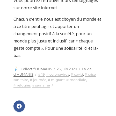
Vous pourrez retrouver leurs
témoignages
sur notre
site internet
.
Chacun d’entre nous est
citoyen du monde
et
à ce titre peut agir et apporter un
changement positif à la société, pour un
monde plus juste et inclusif, car «
chaque
geste compte
». Pour une solidarité ici et là-
bas.
Auteur
Collectif HUMANIS
Publié
26 juin 2020
Catégories
La vie
le
d’HUMANIS
Étiquettes
19
,
coronavirus
,
covid
,
crise
sanitaire
,
journée
,
migrant
,
mondiale
,
réfugiés
,
semaine