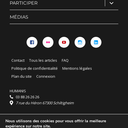
ouvrir
PARTICIPER
le
sous-
menu
MÉDIAS
Facebook
Flickr
YouTube
Instagram
Linkedin
Contact
Tous les articles
FAQ
Politique de confidentialité
Mentions légales
Plan du site
Connexion
HUMANIS
03 88 26 26 26
7 rue du Héron 67300 Schiltigheim
Horaires :
Nous utilisons des cookies pour vous offrir la meilleure
HUMANIS : du lundi au vendredi 9h - 18h
expérience sur notre site.
Ordidocaz : du lundi au vendredi 8h - 19h