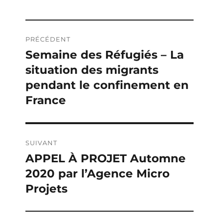
Navigation
PRÉCÉDENT
de
Semaine des Réfugiés – La
Publication
situation des migrants
précédente :
l’article
pendant le confinement en
France
SUIVANT
APPEL À PROJET Automne
Publication
2020 par l’Agence Micro
suivante :
Projets