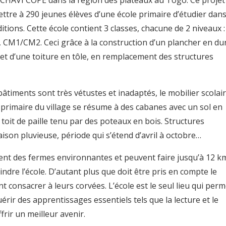
HAVI COPE dans la région des plateaux au Togo. Ce projet
ttre à 290 jeunes élèves d’une école primaire d’étudier dan
itions. Cette école contient 3 classes, chacune de 2 niveaux :
 CM1/CM2. Ceci grâce à la construction d’un plancher en dur
et d’une toiture en tôle, en remplacement des structures
bâtiments sont très vétustes et inadaptés, le mobilier scolai
 primaire du village se résume à des cabanes avec un sol en
 toit de paille tenu par des poteaux en bois. Structures
saison pluvieuse, période qui s’étend d’avril à octobre…
ent des fermes environnantes et peuvent faire jusqu’à 12 k
indre l’école. D’autant plus que doit être pris en compte le
nt consacrer à leurs corvées. L’école est le seul lieu qui perm
érir des apprentissages essentiels tels que la lecture et le
ffrir un meilleur avenir.