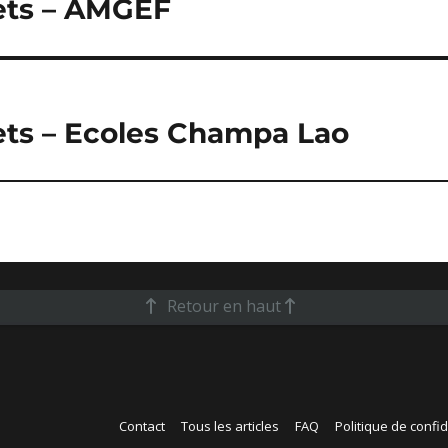
ets – AMGEF
ets – Ecoles Champa Lao
Retour en haut
Contact
Tous les articles
FAQ
Politique de confid