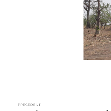
Navigation
PRÉCÉDENT
de