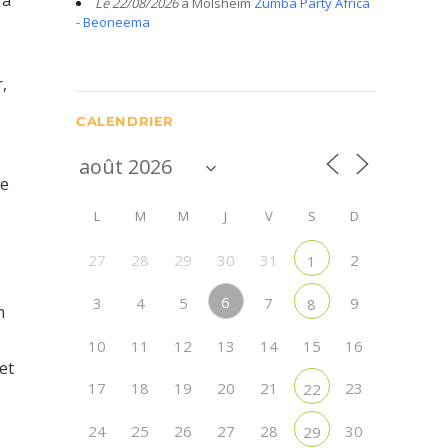
 a
Le 22/08/2026
à Molsheim
Zumba Party Africa
- Beoneema
s
,
CALENDRIER
re
L
M
M
J
V
S
D
27
28
29
30
31
2
1
6
3
4
5
7
9
8
m
10
11
12
13
14
15
16
et
17
18
19
20
21
23
22
24
25
26
27
28
30
29