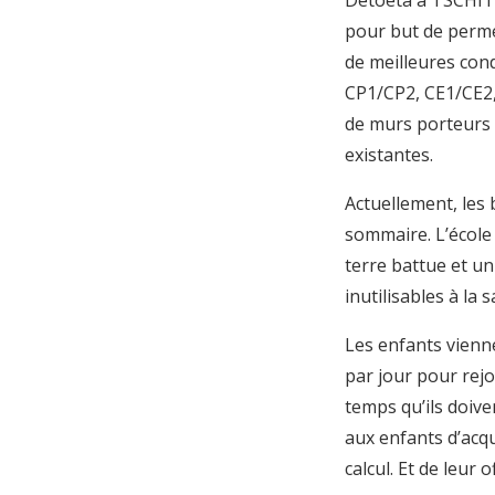
Detoeta à TSCHITC
pour but de perme
de meilleures cond
CP1/CP2, CE1/CE2,
de murs porteurs 
existantes.
Actuellement, les 
sommaire. L’école
terre battue et un
inutilisables à la 
Les enfants vienn
par jour pour rejo
temps qu’ils doive
aux enfants d’acqu
calcul. Et de leur o