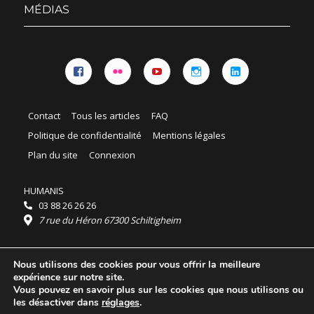
menu
MÉDIAS
Facebook
Flickr
YouTube
Instagram
Linkedin
Contact
Tous les articles
FAQ
Politique de confidentialité
Mentions légales
Plan du site
Connexion
HUMANIS
03 88 26 26 26
7 rue du Héron 67300 Schiltigheim
Horaires :
Nous utilisons des cookies pour vous offrir la meilleure
HUMANIS : du lundi au vendredi 9h - 18h
expérience sur notre site.
Ordidocaz : du lundi au vendredi 8h - 19h
Vous pouvez en savoir plus sur les cookies que nous utilisons ou
© 2025 HUMANIS, tous droits réservés.
les désactiver dans
réglages
.
Licence Creative Commons Attribution 4.0