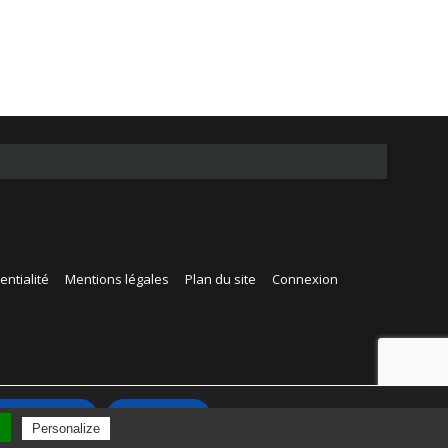
entialité
Mentions légales
Plan du site
Connexion
Accepter
Rejeter
l
Personalize