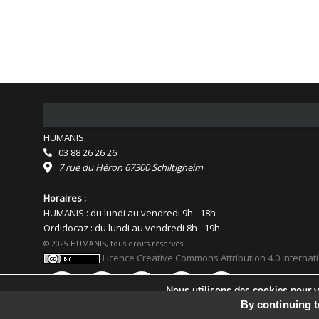
HUMANIS
03 88 26 26 26
7 rue du Héron 67300 Schiltigheim
Horaires :
HUMANIS : du lundi au vendredi 9h - 18h
Ordidocaz : du lundi au vendredi 8h - 19h
© 2025 HUMANIS, tous droits réservés.
Licence Creative Commons Attribution 4.0 Internat
Nous utilisons des cookies pour vo
Vous pouvez en savoir plus sur le
By continuing t
Facebook
Flickr
YouTube
Instagram
Linkedin