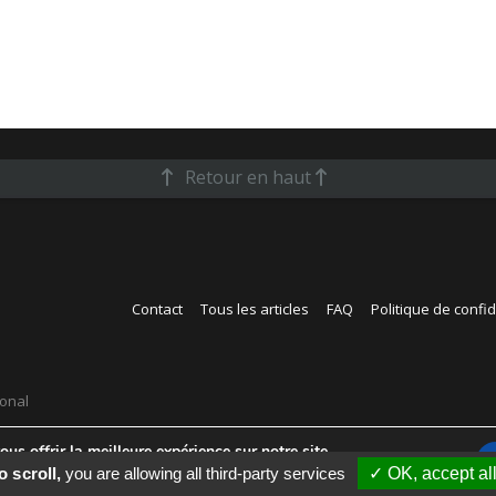
Retour en haut
Contact
Tous les articles
FAQ
Politique de confid
ional
us offrir la meilleure expérience sur notre site.
s cookies que nous utilisons ou les désactiver dans
réglages
.
o scroll,
you are allowing all third-party services
✓ OK, accept al