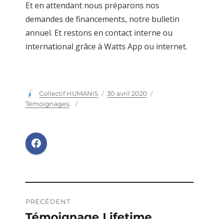
Et en attendant nous préparons nos
demandes de financements, notre bulletin
annuel. Et restons en contact interne ou
international grâce à Watts App ou internet.
Auteur
Collectif HUMANIS
Publié
30 avril 2020
Catégories
le
Témoignages
,
Navigation
PRÉCÉDENT
de
Témoignage Lifetime
Publication