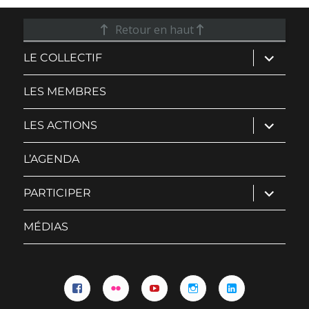
Retour en haut
ouvrir
LE COLLECTIF
le
sous-
menu
LES MEMBRES
ouvrir
LES ACTIONS
le
sous-
menu
L’AGENDA
ouvrir
PARTICIPER
le
sous-
menu
MÉDIAS