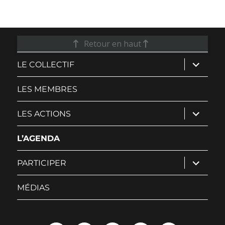
Retour en haut
ouvrir
LE COLLECTIF
le
sous-
menu
LES MEMBRES
ouvrir
LES ACTIONS
le
sous-
menu
L’AGENDA
ouvrir
PARTICIPER
le
sous-
menu
MÉDIAS