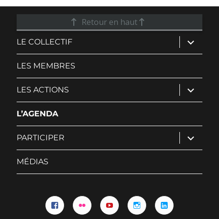
Retour en haut
ouvrir
LE COLLECTIF
le
sous-
menu
LES MEMBRES
ouvrir
LES ACTIONS
le
sous-
menu
L’AGENDA
ouvrir
PARTICIPER
le
sous-
menu
MÉDIAS