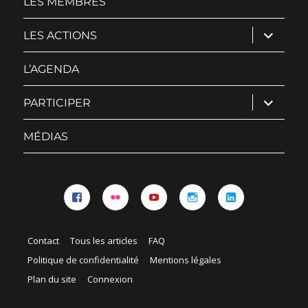
LES MEMBRES
ouvrir
LES ACTIONS
le
sous-
menu
L’AGENDA
ouvrir
PARTICIPER
le
sous-
menu
MÉDIAS
Facebook
Flickr
YouTube
Instagram
Linkedin
Contact
Tous les articles
FAQ
Politique de confidentialité
Mentions légales
Plan du site
Connexion