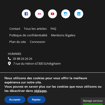
Facebook
Flickr
YouTube
Instagram
Linkedin
Contact
Tous les articles
FAQ
Politique de confidentialité
Mentions légales
Plan du site
Connexion
HUMANIS
03 88 26 26 26
7 rue du Héron 67300 Schiltigheim
Horaires :
Nous utilisons des cookies pour vous offrir la meilleure
HUMANIS : du lundi au vendredi 9h - 18h
expérience sur notre site.
Ordidocaz : du lundi au vendredi 8h - 19h
Vous pouvez en savoir plus sur les cookies que nous utilisons ou
© 2025 HUMANIS, tous droits réservés.
les désactiver dans
réglages
.
Licence Creative Commons Attribution 4.0
International
Accepter
Rejeter
Manage services