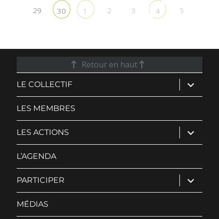
29
2
3
5
30
1
4
Retour en haut
ouvrir
LE COLLECTIF
le
sous-
menu
LES MEMBRES
ouvrir
LES ACTIONS
le
sous-
menu
L’AGENDA
ouvrir
PARTICIPER
le
sous-
menu
MÉDIAS