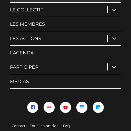
ouvrir
LE COLLECTIF
le
sous-
menu
LES MEMBRES
ouvrir
LES ACTIONS
le
sous-
menu
L’AGENDA
ouvrir
PARTICIPER
le
sous-
menu
MÉDIAS
Facebook
Flickr
YouTube
Instagram
Linkedin
Contact
Tous les articles
FAQ