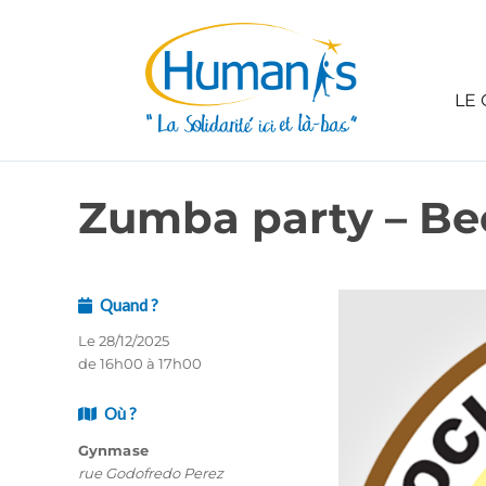
LE 
Zumba party – B
Quand ?
Le 28/12/2025
de 16h00 à 17h00
Où ?
Gynmase
rue Godofredo Perez