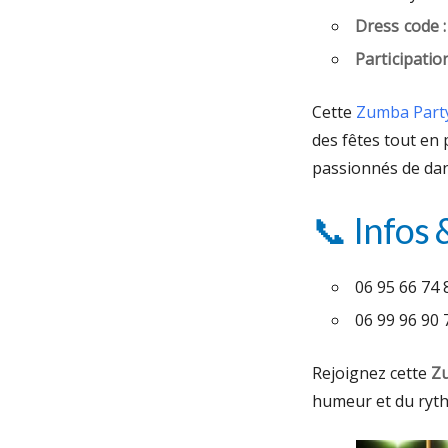
Dress code :
Participation
Cette
Zumba Party
des fêtes tout en
passionnés de dans
📞 Infos 
06 95 66 74 
06 99 96 90 
Rejoignez cette
Zu
humeur et du ryt