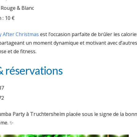
Rouge & Blanc
 :
10 €
 After Christmas
est l’occasion parfaite de brûler les calorie
 partageant un moment dynamique et motivant avec d’autre
e et de fitness.
& réservations
87
72
mba Party à Truchtersheim
placée sous le signe de la bon
hme. ✨