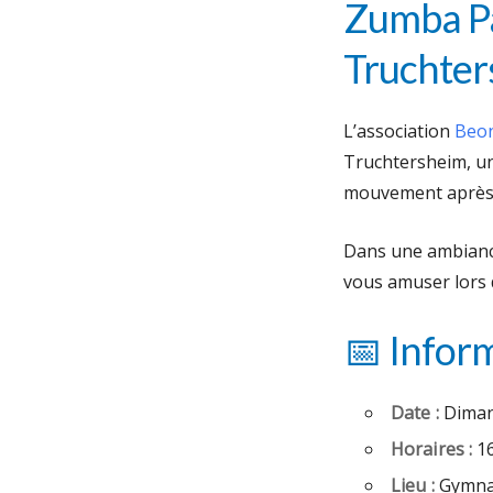
Zumba Pa
Truchter
L’association
Beo
Truchtersheim, un
mouvement après l
Dans une ambiance 
vous amuser lors 
📅 Infor
Date :
Diman
Horaires :
16
Lieu :
Gymnas