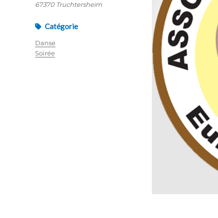
67370 Truchtersheim
Catégorie
Danse
Soirée