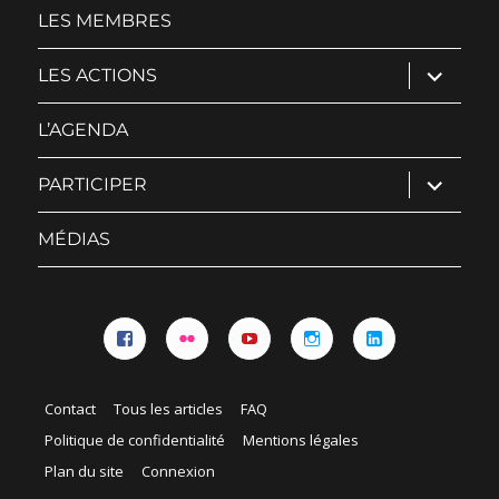
menu
LES MEMBRES
ouvrir
LES ACTIONS
le
sous-
menu
L’AGENDA
ouvrir
PARTICIPER
le
sous-
menu
MÉDIAS
Facebook
Flickr
YouTube
Instagram
Linkedin
Contact
Tous les articles
FAQ
Politique de confidentialité
Mentions légales
Plan du site
Connexion