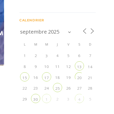
CALENDRIER
L
M
M
J
V
S
D
1
2
4
5
6
7
3
8
9
10
11
12
13
14
16
18
19
15
17
20
21
22
23
24
26
27
28
25
29
2
3
5
30
1
4