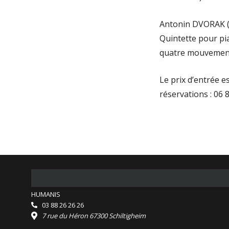
Antonin DVORAK (
Quintette pour pi
quatre mouvemen
Le prix d’entrée e
réservations : 06 
HUMANIS
03 88 26 26 26
7 rue du Héron 67300 Schiltigheim