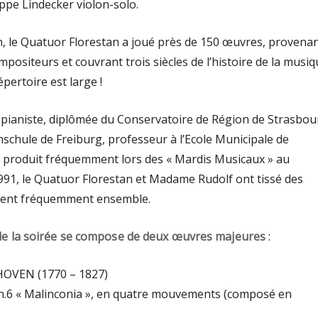
lippe Lindecker violon-solo.
n, le Quatuor Florestan a joué près de 150 œuvres, provena
positeurs et couvrant trois siècles de l’histoire de la musi
répertoire est large !
t pianiste, diplômée du Conservatoire de Région de Strasbou
schule de Freiburg, professeur à l’Ecole Municipale de
e produit fréquemment lors des « Mardis Musicaux » au
91, le Quatuor Florestan et Madame Rudolf ont tissé des
jouent fréquemment ensemble.
la soirée se compose de deux œuvres majeures
:
OVEN (1770 – 1827)
n.6 « Malinconia », en quatre mouvements (composé en