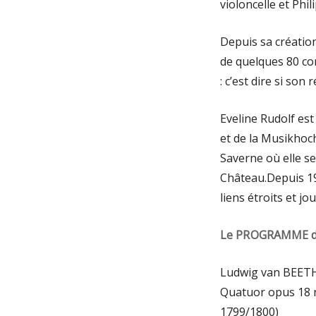
violoncelle et Phi
Depuis sa créatio
de quelques 80 com
: c’est dire si son 
Eveline Rudolf es
et de la Musikhoch
Saverne où elle s
Château.Depuis 19
liens étroits et 
Le PROGRAMME de 
Ludwig van BEETH
Quatuor opus 18 
1799/1800)