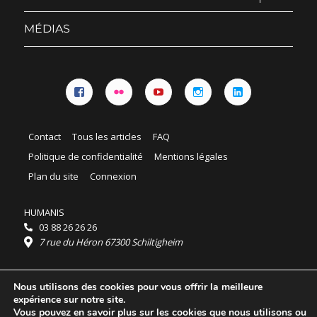
le
sous-
menu
MÉDIAS
Facebook
Flickr
YouTube
Instagram
Linkedin
Contact
Tous les articles
FAQ
Politique de confidentialité
Mentions légales
Plan du site
Connexion
HUMANIS
03 88 26 26 26
7 rue du Héron 67300 Schiltigheim
Horaires :
Nous utilisons des cookies pour vous offrir la meilleure
HUMANIS : du lundi au vendredi 9h - 18h
expérience sur notre site.
Ordidocaz : du lundi au vendredi 8h - 19h
Vous pouvez en savoir plus sur les cookies que nous utilisons ou