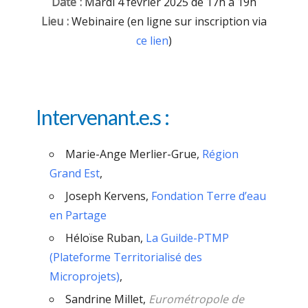
Date :
Mardi 4 février 2025 de 17h à 19h
Lieu :
Webinaire (en ligne sur inscription via
ce lien
)
Intervenant.e.s :
Marie-Ange Merlier-Grue,
Région
Grand Est
,
Joseph Kervens,
Fondation Terre d’eau
en Partage
Héloïse Ruban,
La Guilde-PTMP
(Plateforme Territorialisé des
Microprojets)
, ­
Sandrine Millet,
Eurométropole de