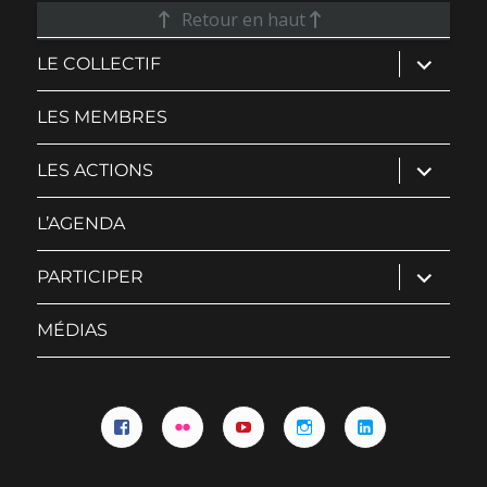
Retour en haut
ouvrir
LE COLLECTIF
le
sous-
menu
LES MEMBRES
ouvrir
LES ACTIONS
le
sous-
menu
L’AGENDA
ouvrir
PARTICIPER
le
sous-
menu
MÉDIAS
Facebook
Flickr
YouTube
Instagram
Linkedin