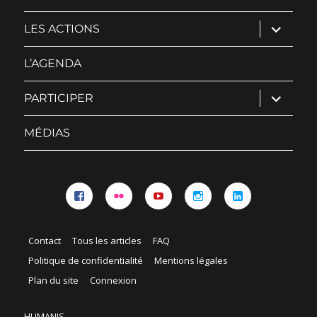
ouvrir
LES ACTIONS
le
sous-
menu
L’AGENDA
ouvrir
PARTICIPER
le
sous-
menu
MÉDIAS
Facebook
Flickr
YouTube
Instagram
Linkedin
Contact
Tous les articles
FAQ
Politique de confidentialité
Mentions légales
Plan du site
Connexion
HUMANIS