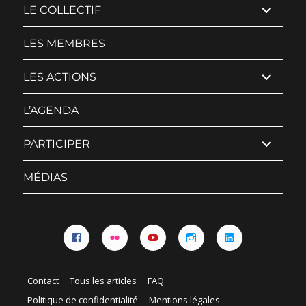
ouvrir
LE COLLECTIF
le
sous-
menu
LES MEMBRES
ouvrir
LES ACTIONS
le
sous-
menu
L’AGENDA
ouvrir
PARTICIPER
le
sous-
menu
MÉDIAS
Facebook
Flickr
YouTube
Instagram
Linkedin
Contact
Tous les articles
FAQ
Politique de confidentialité
Mentions légales