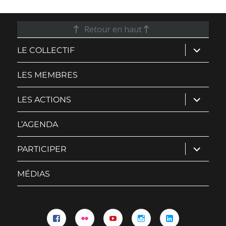
Retour en haut
ouvrir
LE COLLECTIF
le
sous-
menu
LES MEMBRES
ouvrir
LES ACTIONS
le
sous-
menu
L’AGENDA
ouvrir
PARTICIPER
le
sous-
menu
MÉDIAS