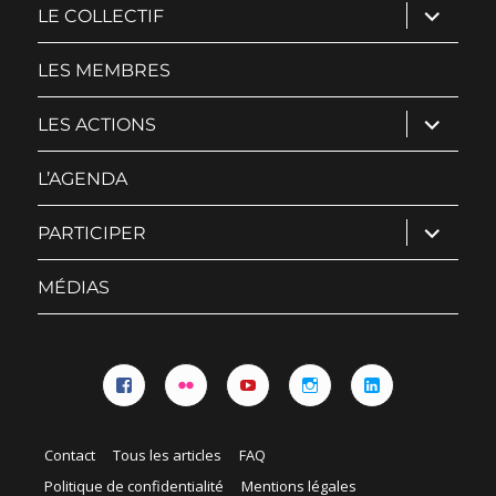
ouvrir
LE COLLECTIF
le
sous-
menu
LES MEMBRES
ouvrir
LES ACTIONS
le
sous-
menu
L’AGENDA
ouvrir
PARTICIPER
le
sous-
menu
MÉDIAS
Facebook
Flickr
YouTube
Instagram
Linkedin
Contact
Tous les articles
FAQ
Politique de confidentialité
Mentions légales