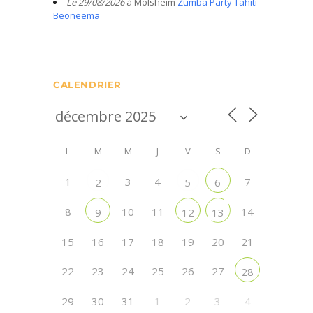
Le 29/08/2026
à Molsheim
Zumba Party Tahiti -
Beoneema
CALENDRIER
L
M
M
J
V
S
D
1
3
4
7
2
5
6
8
10
11
14
9
12
13
15
16
17
18
19
20
21
22
23
24
25
26
27
28
29
30
31
1
2
3
4