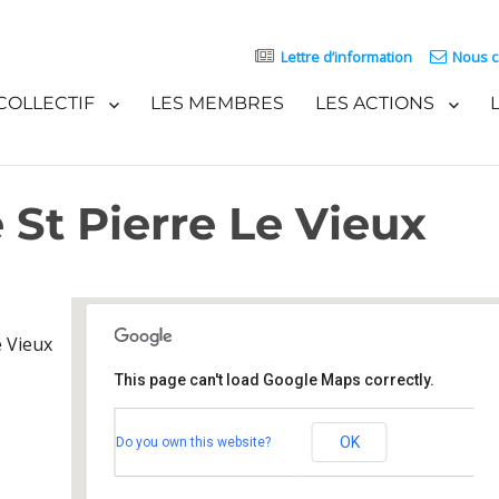
Lettre d’information
Nous c
COLLECTIF
LES MEMBRES
LES ACTIONS
 St Pierre Le Vieux
e Vieux
This page can't load Google Maps correctly.
Église protestante St Pierre Le Vieux
OK
Do you own this website?
1 place St Pierre le Vieux - Strasbourg
Événements