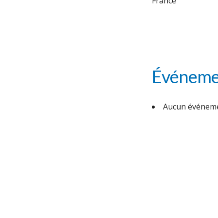
France
Événemen
Aucun événeme