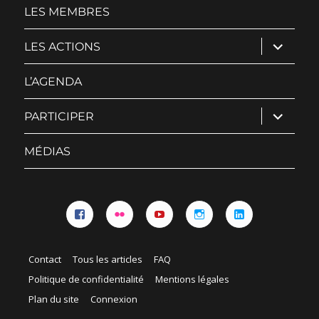
menu
LES MEMBRES
ouvrir
LES ACTIONS
le
sous-
menu
L’AGENDA
ouvrir
PARTICIPER
le
sous-
menu
MÉDIAS
Facebook
Flickr
YouTube
Instagram
Linkedin
Contact
Tous les articles
FAQ
Politique de confidentialité
Mentions légales
Plan du site
Connexion