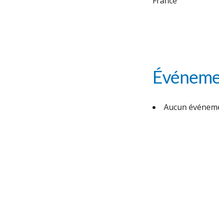
France
Événemen
Aucun événeme