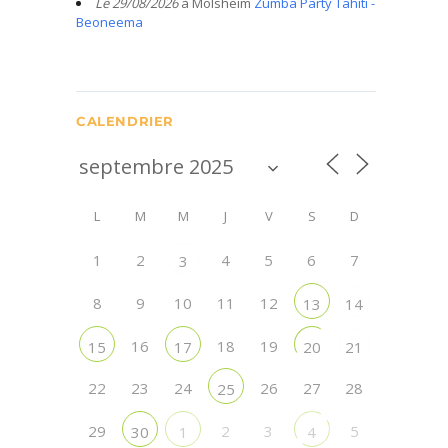
Le 29/08/2026
à Molsheim
Zumba Party Tahiti -
Beoneema
CALENDRIER
L
M
M
J
V
S
D
1
2
4
5
6
7
3
8
9
10
11
12
13
14
16
18
19
15
17
20
21
22
23
24
26
27
28
25
29
2
3
5
30
1
4