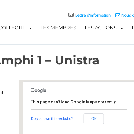
Lettre d’information
Nous c
COLLECTIF
LES MEMBRES
LES ACTIONS
Amphi 1 – Unistra
al
This page can't load Google Maps correctly.
Institut LE BEL – Amphi 1 – Unistra
OK
Do you own this website?
4, Rue Blaise Pascal - Strasbourg
Événements