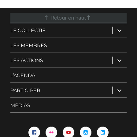
Retour en haut
ouvrir
LE COLLECTIF
le
sous-
menu
LES MEMBRES
ouvrir
LES ACTIONS
le
sous-
menu
L’AGENDA
ouvrir
PARTICIPER
le
sous-
menu
MÉDIAS