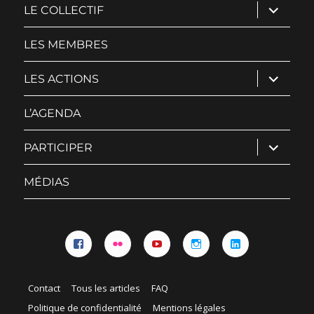
ouvrir
LE COLLECTIF
le
sous-
menu
LES MEMBRES
ouvrir
LES ACTIONS
le
sous-
menu
L’AGENDA
ouvrir
PARTICIPER
le
sous-
menu
MÉDIAS
Facebook
Flickr
YouTube
Instagram
Linkedin
Contact
Tous les articles
FAQ
Politique de confidentialité
Mentions légales