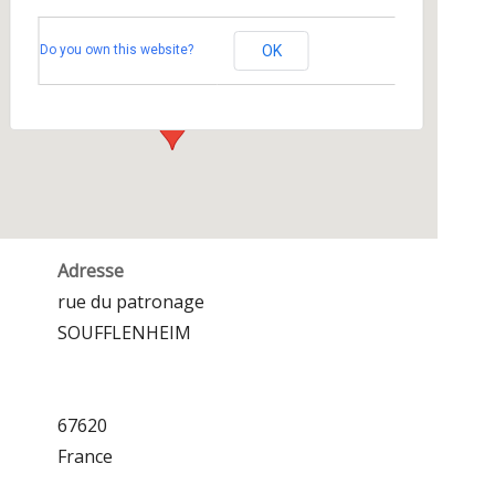
la Salle des fêtes de SOUFFLENHEIM
Do you own this website?
OK
rue du patronage - SOUFFLENHEIM
Événements
Adresse
rue du patronage
SOUFFLENHEIM
67620
France