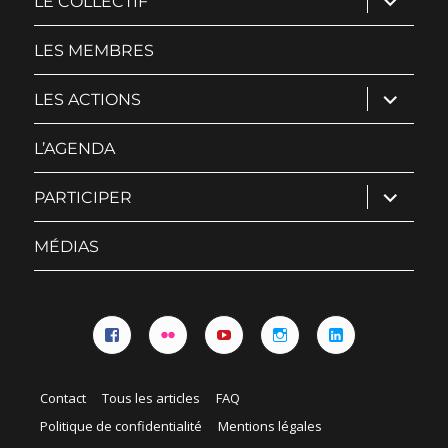
LE COLLECTIF
le
sous-
menu
LES MEMBRES
ouvrir
LES ACTIONS
le
sous-
menu
L’AGENDA
ouvrir
PARTICIPER
le
sous-
menu
MÉDIAS
Facebook
Flickr
YouTube
Instagram
Linkedin
Contact
Tous les articles
FAQ
Politique de confidentialité
Mentions légales