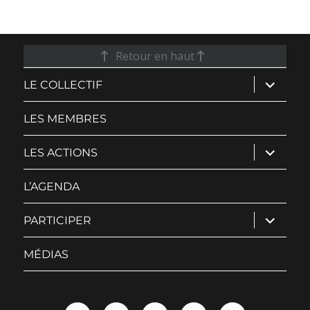
Retour en haut
ouvrir
LE COLLECTIF
le
sous-
menu
LES MEMBRES
ouvrir
LES ACTIONS
le
sous-
menu
L’AGENDA
ouvrir
PARTICIPER
le
sous-
menu
MÉDIAS