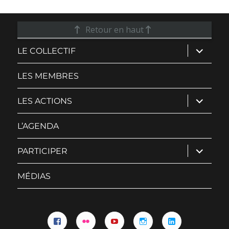
Retour en haut
ouvrir
LE COLLECTIF
le
sous-
menu
LES MEMBRES
ouvrir
LES ACTIONS
le
sous-
menu
L’AGENDA
ouvrir
PARTICIPER
le
sous-
menu
MÉDIAS