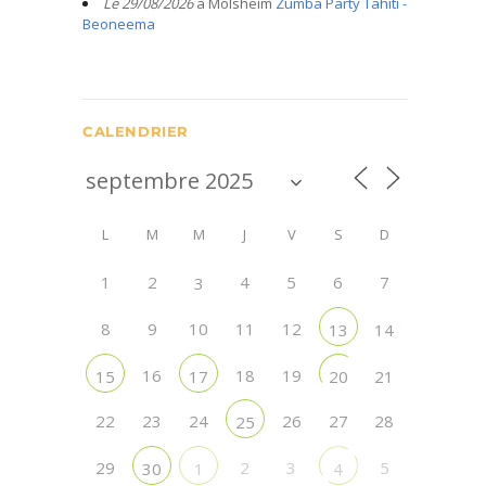
Le 29/08/2026
à Molsheim
Zumba Party Tahiti -
Beoneema
CALENDRIER
L
M
M
J
V
S
D
1
2
4
5
6
7
3
8
9
10
11
12
13
14
16
18
19
15
17
20
21
22
23
24
26
27
28
25
29
2
3
5
30
1
4