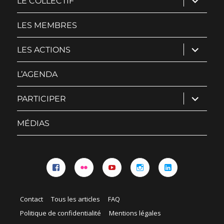
LE COLLECTIF
le
sous-
menu
LES MEMBRES
ouvrir
LES ACTIONS
le
sous-
menu
L’AGENDA
ouvrir
PARTICIPER
le
sous-
menu
MÉDIAS
Facebook
Flickr
YouTube
Instagram
Linkedin
Contact
Tous les articles
FAQ
Politique de confidentialité
Mentions légales