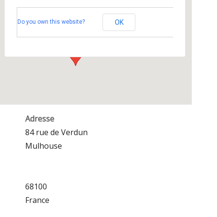
Salle de l’église du Sacré Coeur
Do you own this website?
OK
84 rue de Verdun - Mulhouse
Événements
Adresse
84 rue de Verdun
Mulhouse
68100
France