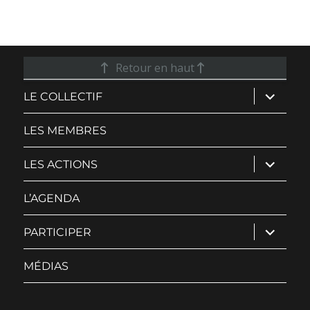
Retour en haut
ouvrir
LE COLLECTIF
le
sous-
menu
LES MEMBRES
ouvrir
LES ACTIONS
le
sous-
menu
L’AGENDA
ouvrir
PARTICIPER
le
sous-
menu
MÉDIAS