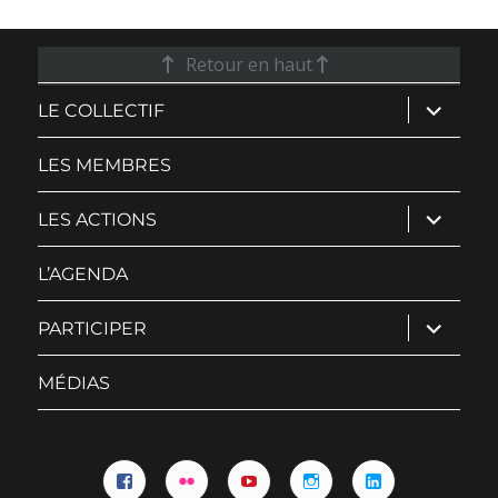
Retour en haut
ouvrir
LE COLLECTIF
le
sous-
menu
LES MEMBRES
ouvrir
LES ACTIONS
le
sous-
menu
L’AGENDA
ouvrir
PARTICIPER
le
sous-
menu
MÉDIAS