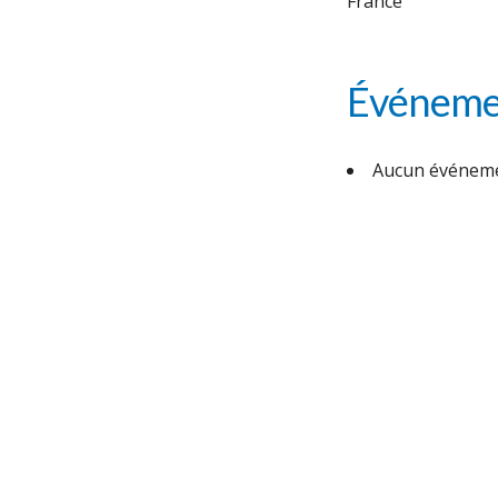
France
Événemen
Aucun événeme