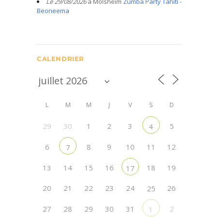
Le 29/08/2026
à Molsheim
Zumba Party Tahiti -
Beoneema
CALENDRIER
L
M
M
J
V
S
D
29
30
1
2
3
5
4
6
8
9
10
11
12
7
13
14
15
16
18
19
17
20
21
22
23
24
26
25
27
28
29
30
31
2
1