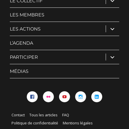
LE COLLECTIF
le
sous-
menu
LES MEMBRES
ouvrir
LES ACTIONS
le
sous-
menu
L’AGENDA
ouvrir
PARTICIPER
le
sous-
menu
MÉDIAS
Facebook
Flickr
YouTube
Instagram
Linkedin
Contact
Tous les articles
FAQ
Politique de confidentialité
Mentions légales