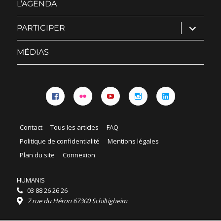
L’AGENDA
ouvrir
PARTICIPER
le
sous-
menu
MÉDIAS
Facebook
Flickr
YouTube
Instagram
Linkedin
Contact
Tous les articles
FAQ
Politique de confidentialité
Mentions légales
Plan du site
Connexion
HUMANIS
03 88 26 26 26
7 rue du Héron 67300 Schiltigheim